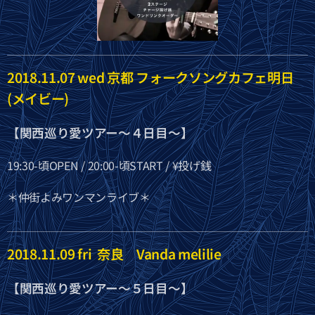
2018.11.07 wed 京都 フォークソングカフェ明日
(メイビー)
【関西巡り愛ツアー〜４日目〜】
19:30-頃OPEN / 20:00-頃START / ¥投げ銭
＊仲街よみワンマンライブ＊
2018.11.09 fri 奈良 Vanda melilie
【関西巡り愛ツアー〜５日目〜】