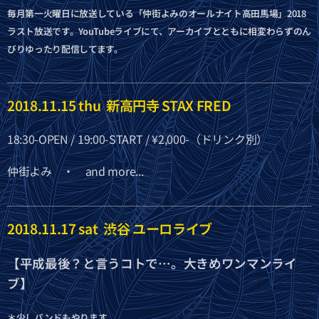
毎月第一火曜日に放送している「仲街よみのオールナイト高田馬場」2018
ラスト放送です。YouTubeライブにて、アーカイブとともに相変わらずのん
びりゆったり配信してます。
2018.11.15 thu 新高円寺 STAX FRED
18:30-OPEN / 19:00-START / ¥2,000-（ドリンク別）
仲街よみ ・ and more...
2018.11.17 sat 渋谷 ユーロライブ
【平成最後？と言うコトで…。大きめワンマンライ
ブ】
＊少しバンドもやります。