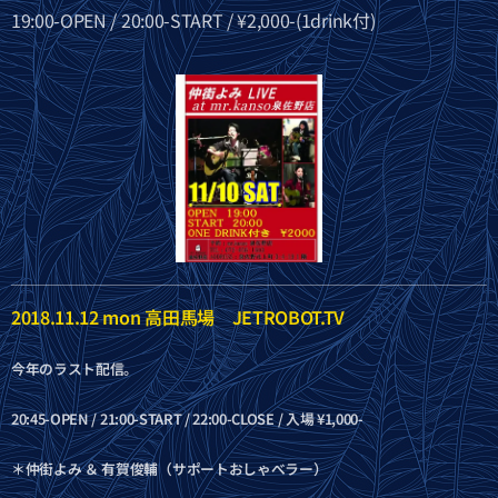
19:00-OPEN / 20:00-START / ¥2,000-(1drink付)
2018.11.12 mon 高田馬場 JETROBOT.TV
今年のラスト配信。
20:45-OPEN / 21:00-START / 22:00-CLOSE / 入場 ¥1,000-
＊仲街よみ ＆ 有賀俊輔（サポートおしゃべラー）