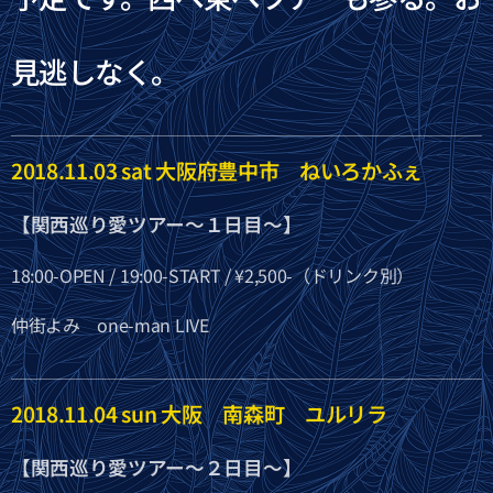
見逃しなく。
2018.11.03 sat 大阪府豊中市 ねいろかふぇ
【関西巡り愛ツアー〜１日目〜】
18:00-OPEN / 19:00-START / ¥2,500-（ドリンク別）
仲街よみ one-man LIVE
2018.11.04 sun 大阪 南森町 ユルリラ
【関西巡り愛ツアー〜２日目〜】