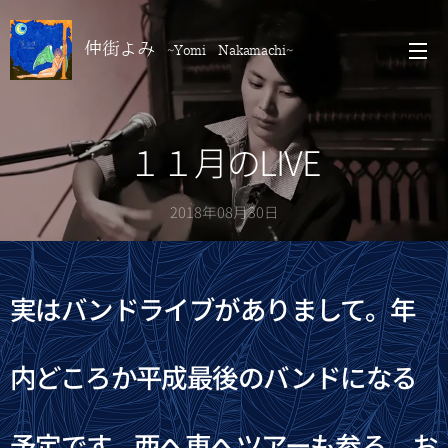
仲街よみ
~Yomi Nakamachi~
１１月のLIVE
2018年08月30日
実はバンドライブがありまして。年
内どころか平成最後のバンドになる
予定です。西へ東へツアーも参る。お