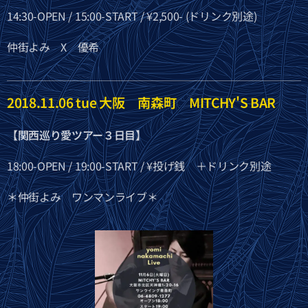
14:30-OPEN / 15:00-START / ¥2,500- (ドリンク別途)
仲街よみ X 優希
2018.11.06 tue 大阪 南森町 MITCHY'S BAR
【関西巡り愛ツアー３日目】
18:00-OPEN / 19:00-START / ¥投げ銭 ＋ドリンク別途
＊仲街よみ ワンマンライブ＊