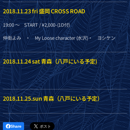
2018.11.23 fri 盛岡 CROSS ROAD
19:00 〜 START / ¥2,000-(1D付)
仲街よみ ・ My Loose character (水沢)・ ヨシケン
2018.11.24 sat 青森（八戸にいる予定)
2018.11.25.sun 青森（八戸にいる予定）
Share