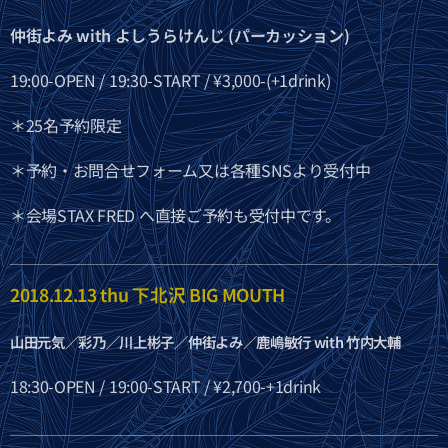
仲街よみ with よしうらけんじ (パーカッション)
19:00-OPEN / 19:30-START / ¥3,000-(+1drink)
＊25名予約限定
＊予約・お問合せフォーム又は各種SNSより受付中
＊会場STAX FRED へ直接ご予約も受付中です。
2018.12.13 thu 下北沢 BIG MOUTH
山田元気／彩乃／川上彬子／仲街よみ／鹿嶋敏行 with 竹内大輔
18:30-OPEN / 19:00-START / ¥2,700-+1drink