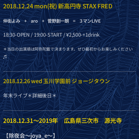
2018.12.24 mon(祝) 新高円寺 STAX FRED
仲街よみ + aro + 菅野創一朗 = ３マンLIVE
18:30-OPEN / 19:00-START / ¥2,500-+1drink
＊当日の出演順は阿弥陀籤で決まります。
ぜひ最初からお楽しみください
♬
2018.12.26 wed 玉川学園前 ジョージタウン
年末ライブ＊詳細後日＊
2018.12.31〜2019年 広島県三次市 源光寺
【除夜会〜joya_e〜】