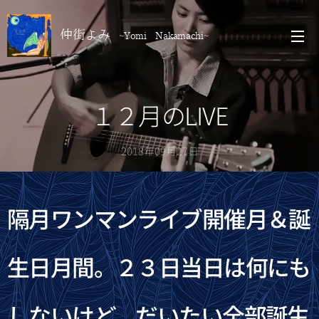
仲街よみ
~Yomi Nakamachi~
１２月のLIVE
2018年09月27日
隔月ワンマンライブ開催月＆誕
生日月間。２３日当日は何にも
しないけど、だいたい全部誕生