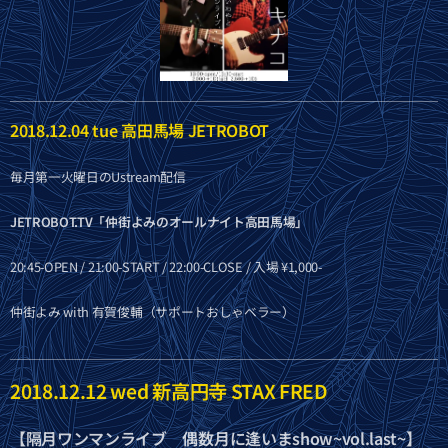
2018.12.04 tue 高田馬場 JETROBOT
毎月第一火曜日のUstream配信
JETROBOT.TV「仲街よみのオールナイト高田馬場」
20:45-OPEN / 21:00-START / 22:00-CLOSE / 入場 ¥1,000-
仲街よみ with 有賀俊輔（サポートおしゃベラー）
2018.12.12 wed 新高円寺 STAX FRED
【隔月ワンマンライブ 偶数月に逢いまshow~vol.last~】