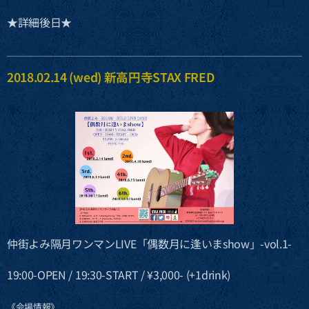
★詳細後日★
2018.02.14 (wed) 新高円寺STAX FRED
仲街よみ隔月ワンマンLIVE「偶数月に逢いまshow」-vol.1-
19:00-OPEN / 19:30-START / ¥3,000- (+1drink)
《会場情報》