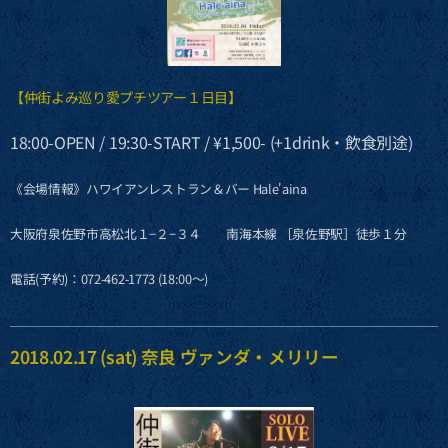
【仲街よみ巡り愛プチツアー１日目】
18:00-OPEN / 19:30-START / ¥1,500- (+1drink・飲食別途)
《会場情報》ハワイアンレストラン＆バー Hale'aina
大阪府泉佐野市高松北１−２−３４ 南海本線 ［泉佐野駅］徒歩１分
電話(予約)：072-462-1773 (18:00〜)
2018.02.17 (sat) 奈良 ヴァンダ・メリリー