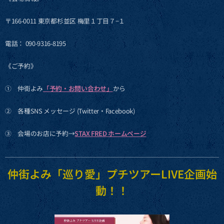
〒166-0011 東京都杉並区 梅里１丁目７−１
電話： 090-9316-8195
《ご予約》
① 仲街よみ
「予約・お問い合わせ」
から
② 各種SNS メッセージ (Twitter・Facebook)
③ 会場のお店に予約→
STAX FRED ホームページ
仲街よみ「巡り愛」プチツアーLIVE企画始
動！！