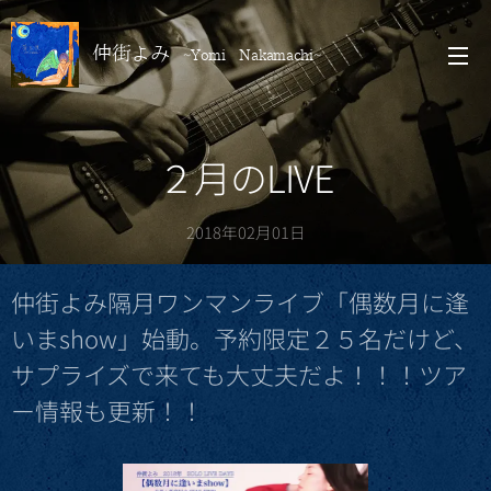
仲街よみ
~Yomi Nakamachi~
２月のLIVE
2018年02月01日
仲街よみ隔月ワンマンライブ「偶数月に逢
いまshow」始動。予約限定２５名だけど、
サプライズで来ても大丈夫だよ！！！ツア
ー情報も更新！！