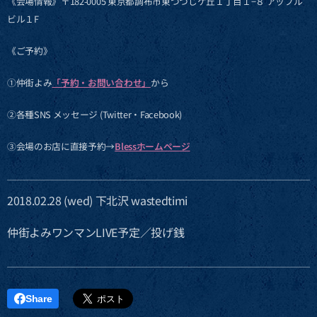
《会場情報》〒182-0005 東京都調布市東つつじケ丘１丁目１−８ アップル
ビル１F
《ご予約》
①仲街よみ
「予約・お問い合わせ」
から
②各種SNS メッセージ (Twitter・Facebook)
③会場のお店に直接予約→
Blessホームページ
2018.02.28 (wed) 下北沢 wastedtimi
仲街よみワンマンLIVE予定／投げ銭
Share