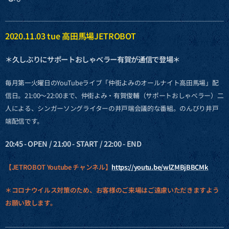
2020.11.03 tue 高田馬場JETROBOT
＊久しぶりにサポートおしゃべラー有賀が通信で登場＊
毎月第一火曜日のYouTubeライブ「仲街よみのオールナイト高田馬場」配
信日。21:00〜22:00まで、仲街よみ・有賀俊輔（サポートおしゃべラー）二
人による、シンガーソングライターの井戸端会議的な番組。のんびり井戸
端配信です。
20:45 - OPEN / 21:00 - START / 22:00 - END
【JETROBOT Youtube チャンネル
】
https://youtu.be/wlZMBjBBCMk
＊コロナウイルス対策のため、お客様のご来場はご遠慮いただきますよう
お願い致します。