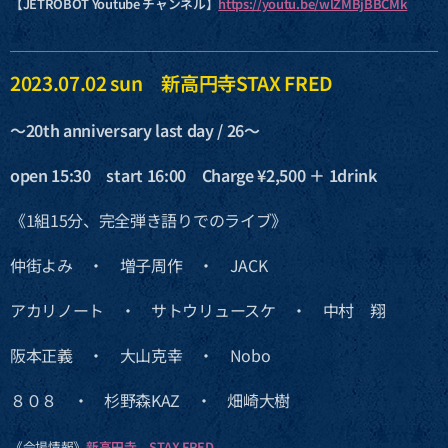
【JETROBOT Youtube チャンネル】
https://youtu.be/wlZMBjBBCMk
2023.07.02 sun 新高円寺STAX FRED
〜20th anniversary last day / 26〜
open 15:30 start 16:00 Charge ¥2,500 ＋ 1drink
《1組15分、完全弾き語りでのライブ》
仲街よみ ・ 増子周作 ・ JACK
アカリノート ・ サトウリュースケ ・ 中村 翔
阪本正義 ・ 大山克幸 ・ Nobo
８０８ ・ 杉野森KAZ ・ 畑崎大樹
《会場情報》
新高円寺 STAX FRED