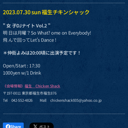
2023.07.30 sun 福生チキンシャック
" 女 子DJナイト Vol.2 "
明 日は月曜？So What? ome on Everybody!
飛 んで回ってLet's Dance !
＊仲街よみは20:00頃に出演予定です！
Open/Start : 17:30
1000yen w/1 Drink
《会場情報》
福生 Chicken Shack
〒197-0011 東京都福生市福生876
Tel 042-552-4826 Mall chickenshack935@yahoo.co.jp
Share