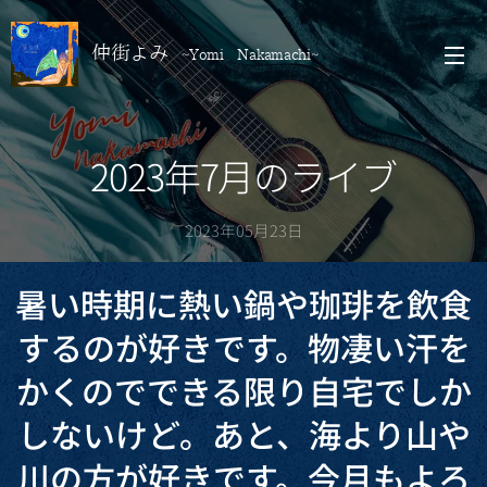
仲街よみ
~Yomi Nakamachi~
2023年7月のライブ
2023年05月23日
暑い時期に熱い鍋や珈琲を飲食
するのが好きです。物凄い汗を
かくのでできる限り自宅でしか
しないけど。あと、海より山や
川の方が好きです。今月もよろ