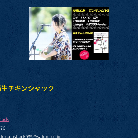
at 福生チキンシャック
hack
76
ickenshack935@yahoo.co.jp