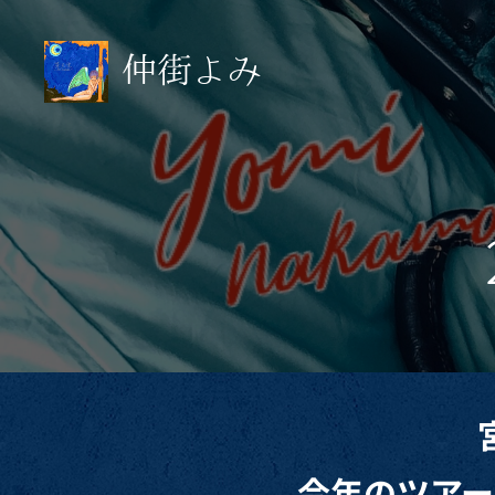
仲街よみ
~Yomi Nakamachi~
今年のツアー