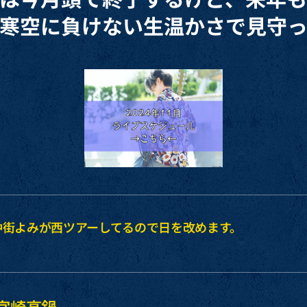
。寒空に負けない生温かさで見守っ
信も仲街よみが西ツアーしてるので日を改めます。
t 宮崎高鍋