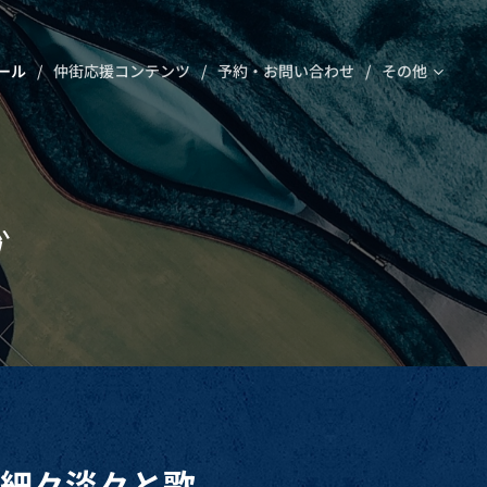
ール
仲街応援コンテンツ
予約・お問い合わせ
その他
ブ
。
も細々淡々と歌