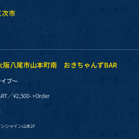
 三次市
！
sun 大阪八尾市山本町南 おきちゃんずBAR
ライブ〜
RT／¥2,500- +Order
R
 サンシャイン山本2F