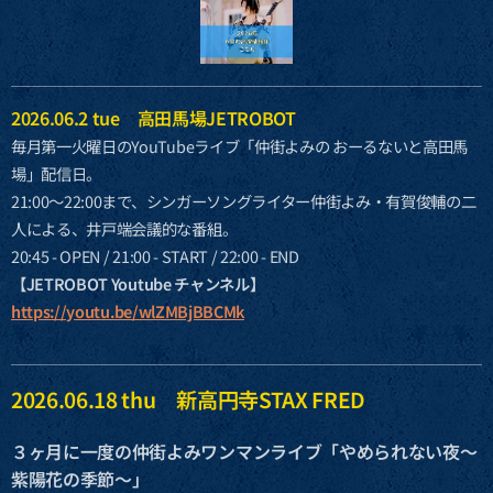
2026.06.2 tue 高田馬場JETROBOT
毎月第一火曜日のYouTubeライブ「仲街よみの おーるないと高田馬
場」配信日。
21:00〜22:00まで、シンガーソングライター仲街よみ・有賀俊輔の二
人による、井戸端会議的な番組。
20:45 - OPEN / 21:00 - START / 22:00 - END
【JETROBOT Youtube チャンネル】
https://youtu.be/wlZMBjBBCMk
2026.06.18 thu 新高円寺STAX FRED
３ヶ月に一度の仲街よみワンマンライブ「やめられない夜〜
紫陽花の季節〜」