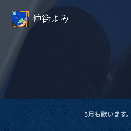
仲街よみ
~Yomi Nakamachi~
5月も歌います