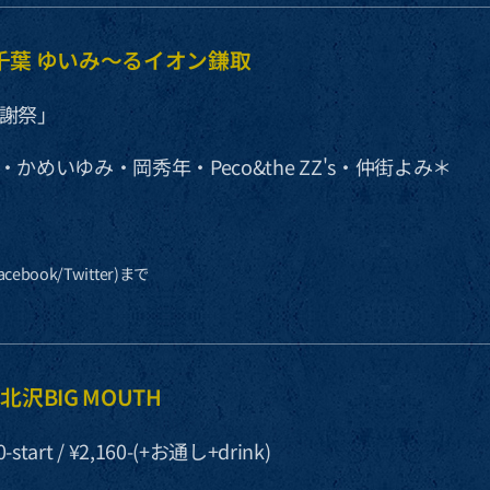
wed)千葉 ゆいみ〜るイオン鎌取
謝祭」
かめいゆみ・岡秀年・Peco&the ZZ's・仲街よみ＊
ebook/Twitter)まで
)下北沢BIG MOUTH
0-start / ¥2,160-(+お通し+drink)